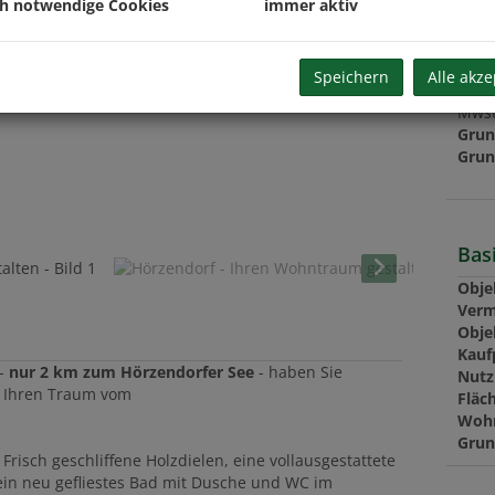
ch notwendige Cookies
immer aktiv
Prov
USt.
Speichern
Alle akze
Vert
Mwst
Grun
Grun
Bas
Obje
Verm
Obje
Kauf
 -
nur 2 km zum Hörzendorfer See
- haben Sie
Nutz
h Ihren Traum vom
Fläc
Wohn
Grun
 Frisch geschliffene Holzdielen, eine vollausgestattete
in neu gefliestes Bad mit Dusche und WC im