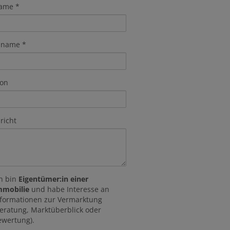
name
hname
fon
richt
ch bin
Eigentümer:in einer
mmobilie
und habe Interesse an
nformationen zur Vermarktung
Beratung, Marktüberblick oder
ewertung).