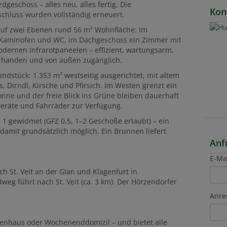
geschoss – alles neu, alles fertig. Die
Kon
schluss wurden vollständig erneuert.
auf zwei Ebenen rund 56 m² Wohnfläche: Im
Kaminofen und WC, im Dachgeschoss ein Zimmer mit
dernen Infrarotpaneelen – effizient, wartungsarm,
 vorhanden und von außen zugänglich.
undstück: 1.353 m² westseitig ausgerichtet, mit altem
, Dirndl, Kirsche und Pfirsich. Im Westen grenzt ein
nne und der freie Blick ins Grüne bleiben dauerhaft
Geräte und Fahrräder zur Verfügung.
 1 gewidmet (GFZ 0,5, 1–2 Geschoße erlaubt) – ein
damit grundsätzlich möglich. Ein Brunnen liefert
Anf
E-Ma
h St. Veit an der Glan und Klagenfurt in
weg führt nach St. Veit (ca. 3 km). Der Hörzendorfer
Anre
erienhaus oder Wochenenddomizil – und bietet alle