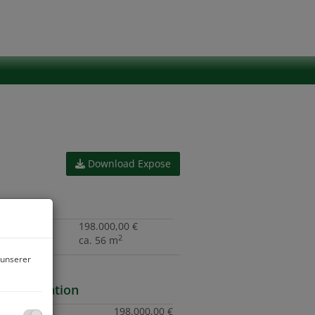
Download Expose
daten
preis
198.000,00 €
2
he
ca. 56 m
 unserer
isinformation
preis:
198.000,00 €