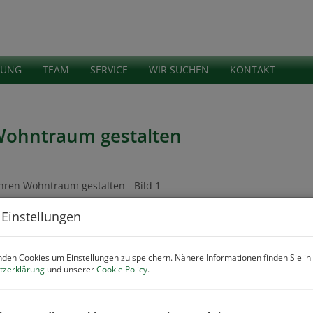
TUNG
TEAM
SERVICE
WIR SUCHEN
KONTAKT
 Wohntraum gestalten
Eck
 Einstellungen
Kauf
Fläc
den Cookies um Einstellungen zu speichern. Nähere Informationen finden Sie in
tzerklärung
und unserer
Cookie Policy
.
Pre
Kauf