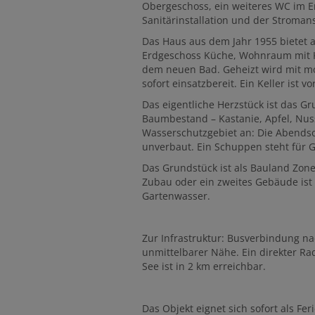
Obergeschoss, ein weiteres WC im Erd
Sanitärinstallation und der Stroman
Das Haus aus dem Jahr 1955 bietet 
Erdgeschoss Küche, Wohnraum mit 
dem neuen Bad. Geheizt wird mit mo
sofort einsatzbereit. Ein Keller ist
Das eigentliche Herzstück ist das Gr
Baumbestand – Kastanie, Apfel, Nuss
Wasserschutzgebiet an: Die Abendso
unverbaut. Ein Schuppen steht für 
Das Grundstück ist als Bauland Zone
Zubau oder ein zweites Gebäude ist 
Gartenwasser.
Zur Infrastruktur: Busverbindung nac
unmittelbarer Nähe. Ein direkter Rad
See ist in 2 km erreichbar.
Das Objekt eignet sich sofort als F