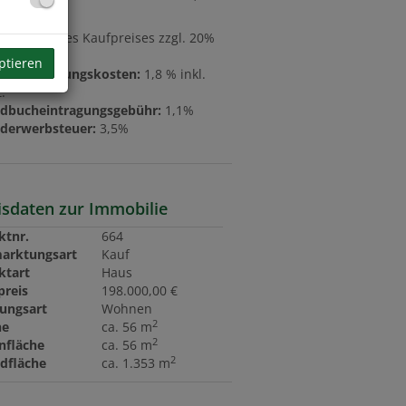
ision:
3% des Kaufpreises zzgl. 20%
ptieren
ragserrichtungskosten:
1,8 % inkl.
.
dbucheintragungsgebühr:
1,1%
derwerbsteuer:
3,5%
isdaten zur Immobilie
ktnr.
664
arktungsart
Kauf
ktart
Haus
preis
198.000,00 €
ungsart
Wohnen
2
he
ca. 56 m
2
fläche
ca. 56 m
2
dfläche
ca. 1.353 m