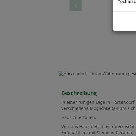
Technis
Beschreibung
In einer ruhigen Lage in Hörzendorf
verschiedene Möglichkeiten um sic
Haus zu erfüllen.
Wer das Haus betritt, ist überrascht:
Einbauküche mit Siemens-Geräten, e