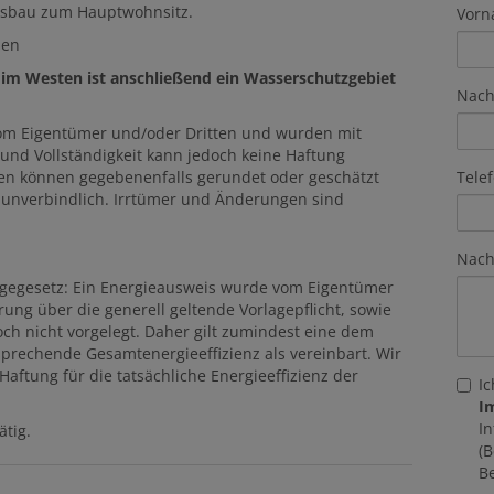
Ausbau zum Hauptwohnsitz.
Vor
den
 im Westen ist anschließend ein Wasserschutzgebiet
Nac
m Eigentümer und/oder Dritten und wurden mit
t und Vollständigkeit kann jedoch keine Haftung
Tele
 können gegebenenfalls gerundet oder geschätzt
d unverbindlich. Irrtümer und Änderungen sind
Nach
gegesetz: Ein Energieausweis wurde vom Eigentümer
ung über die generell geltende Vorlagepflicht, sowie
och nicht vorgelegt. Daher gilt zumindest eine dem
prechende Gesamtenergieeffizienz als vereinbart. Wir
ftung für die tatsächliche Energieeffizienz der
I
I
I
ätig.
(
B